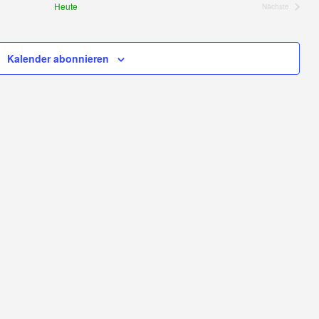
Heute
Nächste
Ansichte
Veranstaltun
Navigati
Kalender abonnieren