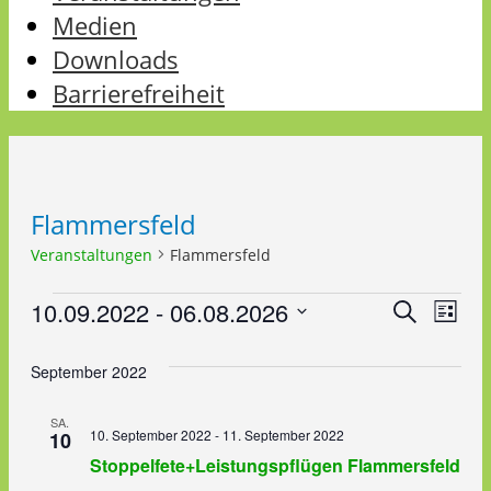
Medien
Downloads
Barrierefreiheit
Flammersfeld
Veranstaltungen
Flammersfeld
Veranstaltungen
10.09.2022
 - 
06.08.2026
Veran
Ver
Suche
Liste
Datum
Ans
Such
September 2022
wählen.
Nav
und
SA.
10. September 2022
-
11. September 2022
10
Ansic
Stoppelfete+Leistungspflügen Flammersfeld