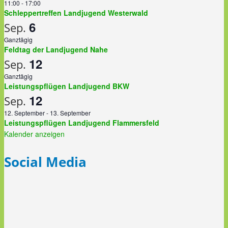
11:00
-
17:00
Schleppertreffen Landjugend Westerwald
6
Sep.
Ganztägig
Feldtag der Landjugend Nahe
12
Sep.
Ganztägig
Leistungspflügen Landjugend BKW
12
Sep.
12. September
-
13. September
Leistungspflügen Landjugend Flammersfeld
Kalender anzeigen
Social Media