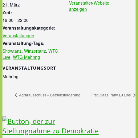
Veranstalter-Website
21. März
anzeigen
Zeit:
19:00 - 22:00
Veranstaltungskategorie:
Veranstaltungen
Veranstaltung-Tags:
Showtanz
,
Winzertanz
,
WTG
Live
,
WTG Mehring
VERANSTALTUNGSORT
Mehring
Agrarausschuss – Betriebsförderung
First Claas Party LJ Eifel