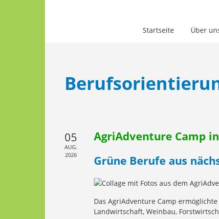
Startseite
Über un
Berufsorientieru
AgriAdventure Camp in
05
AUG.
2026
Grüne Berufe aus nächs
Das AgriAdventure Camp ermöglichte Ju
Landwirtschaft, Weinbau, Forstwirtsc