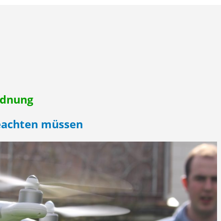
rdnung
eachten müssen