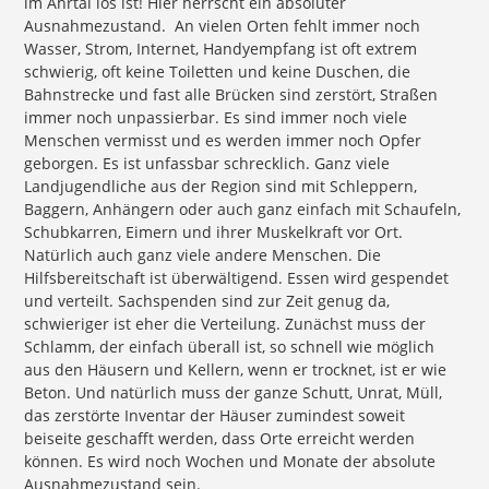
im Ahrtal los ist! Hier herrscht ein absoluter
Ausnahmezustand. An vielen Orten fehlt immer noch
Wasser, Strom, Internet, Handyempfang ist oft extrem
schwierig, oft keine Toiletten und keine Duschen, die
Bahnstrecke und fast alle Brücken sind zerstört, Straßen
immer noch unpassierbar. Es sind immer noch viele
Menschen vermisst und es werden immer noch Opfer
geborgen. Es ist unfassbar schrecklich. Ganz viele
Landjugendliche aus der Region sind mit Schleppern,
Baggern, Anhängern oder auch ganz einfach mit Schaufeln,
Schubkarren, Eimern und ihrer Muskelkraft vor Ort.
Natürlich auch ganz viele andere Menschen. Die
Hilfsbereitschaft ist überwältigend. Essen wird gespendet
und verteilt. Sachspenden sind zur Zeit genug da,
schwieriger ist eher die Verteilung. Zunächst muss der
Schlamm, der einfach überall ist, so schnell wie möglich
aus den Häusern und Kellern, wenn er trocknet, ist er wie
Beton. Und natürlich muss der ganze Schutt, Unrat, Müll,
das zerstörte Inventar der Häuser zumindest soweit
beiseite geschafft werden, dass Orte erreicht werden
können. Es wird noch Wochen und Monate der absolute
Ausnahmezustand sein.