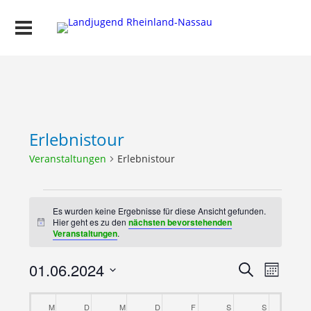
Erlebnistour
Veranstaltungen
Erlebnistour
Veranstaltungen
Es wurden keine Ergebnisse für diese Ansicht gefunden.
Hier geht es zu den
nächsten bevorstehenden
Hinweis
Veranstaltungen
.
Veranstal
Verans
01.06.2024
Suche
Monat
Ansich
Suche
Datum
Naviga
Kalender
wählen.
und
M
MONTAG
D
DIENSTAG
M
MITTWOCH
D
DONNERSTAG
F
FREITAG
S
SAMSTAG
S
SONNTAG