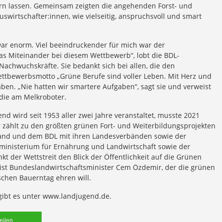
rn lassen. Gemeinsam zeigten die angehenden Forst- und
uswirtschafter:innen, wie vielseitig, anspruchsvoll und smart
ar enorm. Viel beeindruckender für mich war der
s Miteinander bei diesem Wettbewerb“, lobt die BDL-
Nachwuchskräfte. Sie bedankt sich bei allen, die den
ttbewerbsmotto „Grüne Berufe sind voller Leben. Mit Herz und
en. „Nie hatten wir smartere Aufgaben“, sagt sie und verweist
 die am Melkroboter.
 wird seit 1953 aller zwei Jahre veranstaltet, musste 2021
 zählt zu den größten grünen Fort- und Weiterbildungsprojekten
nd und dem BDL mit ihren Landesverbänden sowie der
ministerium für Ernährung und Landwirtschaft sowie der
kt der Wettstreit den Blick der Öffentlichkeit auf die Grünen
ist Bundeslandwirtschaftsminister Cem Özdemir, der die grünen
chen Bauerntag ehren will.
ibt es unter www.landjugend.de.
teilen