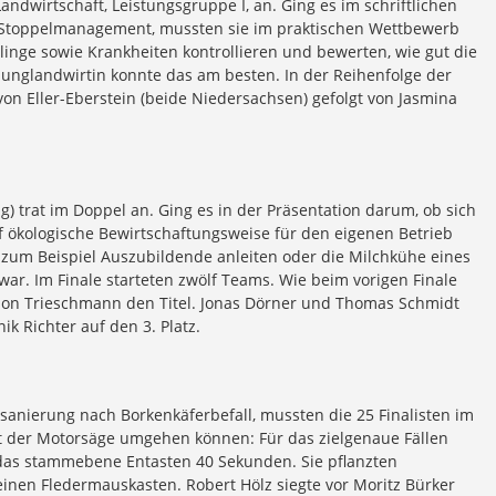
ndwirtschaft, Leistungsgruppe I, an. Ging es im schriftlichen
d Stoppelmanagement, mussten sie im praktischen Wettbewerb
linge sowie Krankheiten kontrollieren und bewerten, wie gut die
 Junglandwirtin konnte das am besten. In der Reihenfolge der
n Eller-Eberstein (beide Niedersachsen) gefolgt von Jasmina
g) trat im Doppel an. Ging es in der Präsentation darum, ob sich
f ökologische Bewirtschaftungsweise für den eigenen Betrieb
 zum Beispiel Auszubildende anleiten oder die Milchkühe eines
 war. Im Finale starteten zwölf Teams. Wie beim vorigen Finale
mon Trieschmann den Titel. Jonas Dörner und Thomas Schmidt
k Richter auf den 3. Platz.
dsanierung nach Borkenkäferbefall, mussten die 25 Finalisten im
it der Motorsäge umgehen können: Für das zielgenaue Fällen
r das stammebene Entasten 40 Sekunden. Sie pflanzten
nen Fledermauskasten. Robert Hölz siegte vor Moritz Bürker