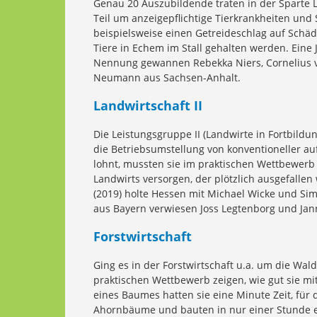
Genau 20 Auszubildende traten in der Sparte La
Teil um anzeigepflichtige Tierkrankheiten un
beispielsweise einen Getreideschlag auf Schäd
Tiere in Echem im Stall gehalten werden. Eine
Nennung gewannen Rebekka Niers, Cornelius vo
Neumann aus Sachsen-Anhalt.
Landwirtschaft II
Die Leistungsgruppe II (Landwirte in Fortbildun
die Betriebsumstellung von konventioneller au
lohnt, mussten sie im praktischen Wettbewerb
Landwirts versorgen, der plötzlich ausgefallen
(2019) holte Hessen mit Michael Wicke und Si
aus Bayern verwiesen Joss Legtenborg und Janni
Forstwirtschaft
Ging es in der Forstwirtschaft u.a. um die Wal
praktischen Wettbewerb zeigen, wie gut sie m
eines Baumes hatten sie eine Minute Zeit, fü
Ahornbäume und bauten in nur einer Stunde ei