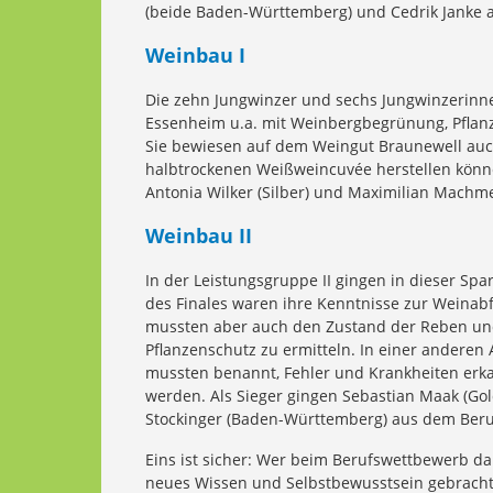
(beide Baden-Württemberg) und Cedrik Janke
Weinbau I
Die zehn Jungwinzer und sechs Jungwinzerinnen,
Essenheim u.a. mit Weinbergbegrünung, Pflan
Sie bewiesen auf dem Weingut Braunewell auc
halbtrockenen Weißweincuvée herstellen könne
Antonia Wilker (Silber) und Maximilian Machmer
Weinbau II
In der Leistungsgruppe II gingen in dieser Sp
des Finales waren ihre Kenntnisse zur Weinab
mussten aber auch den Zustand der Reben un
Pflanzenschutz zu ermitteln. In einer anderen
mussten benannt, Fehler und Krankheiten erk
werden. Als Sieger gingen Sebastian Maak (Gold
Stockinger (Baden-Württemberg) aus dem Beru
Eins ist sicher: Wer beim Berufswettbewerb da
neues Wissen und Selbstbewusstsein gebracht,