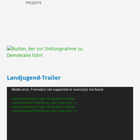
PROJEKTE
Landjugend-Trailer
Video-
Media error: Format(s) not supported or source(s) not found
Player
Datei herunterladen: https://landjugend-rln.de/wp-
content/uploads/2020/06/Laju_Spot_final.mp4?_=1
Datei herunterladen: https://landjugend-rln.de/wp-
content/uploads/2020/06/Laju_Spot_final.mp4?_=1